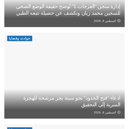
إدارة سجن “العرجات 1” تُوضح حقيقة الوضع الصحي
للسجين محمد زيان وتكشف عن حصيلة تتبعه الطبي
أغسطس 8, 2026
حوادث وقضايا
ادعاء “فتح الحدود” نحو سبتة يجر مرشحة للهجرة
السرية إلى التحقيق
أغسطس 8, 2026