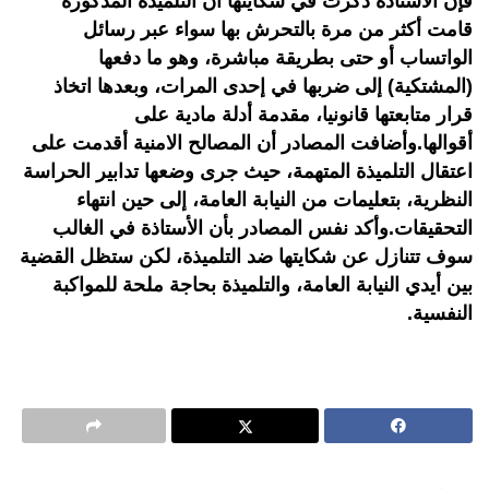
فإن الأستاذة ذكرت في شكايتها أن التلميذة المذكورة
قامت أكثر من مرة بالتحرش بها سواء عبر رسائل
الواتساب أو حتى بطريقة مباشرة، وهو ما دفعها
(المشتكية) إلى ضربها في إحدى المرات، وبعدها اتخاذ
قرار متابعتها قانونيا، مقدمة أدلة مادية على
أقوالها.وأضافت المصادر أن المصالح الامنية أقدمت على
اعتقال التلميذة المتهمة، حيث جرى وضعها تدابير الحراسة
النظرية، بتعليمات من النيابة العامة، إلى حين انتهاء
التحقيقات.وأكد نفس المصادر بأن الأستاذة في الغالب
سوف تتنازل عن شكايتها ضد التلميذة، لكن ستظل القضية
بين أيدي النيابة العامة، والتلميذة بحاجة ملحة للمواكبة
النفسية.