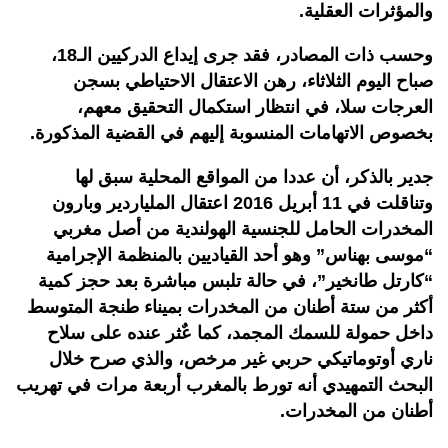
والمؤثرات العقلية.
وحسب ذات المصادر، فقد جرى إيداع الدركيين الـ18،
صباح اليوم الثلاثاء، رهن الاعتقال الاحتياطي بسجن
العرجات سلا، في انتظار استكمال التحقيق معهم،
بخصوص الاتهامات المنسوبة إليهم في القضية المذكورة.
جدير بالذكر، أن عددا من المواقع المحلية سبق لها
وتناقلت في 11 أبريل 2016 اعتقال الملياردير وبارون
المخدرات الحامل للجنسية الهولندية من أصل مغربي
“موسى بهناس” وهو أحد القياديين بالمنظمة الإجرامية
“كارتل طانخير”، في حالة تلبس مباشرة بعد حجز كمية
أكثر من ستة أطنان من المخدرات بميناء طنجة المتوسط
داخل حمولة للسمك المجمد، كما عٌثر عنده على سلاح
ناري أوتوماتيكي حربي غير مرخص، والذي صرح خلال
البحث التمهيدي أنه تورط بالمغرب أربعة مرات في تهريب
أطنان من المخدرات.