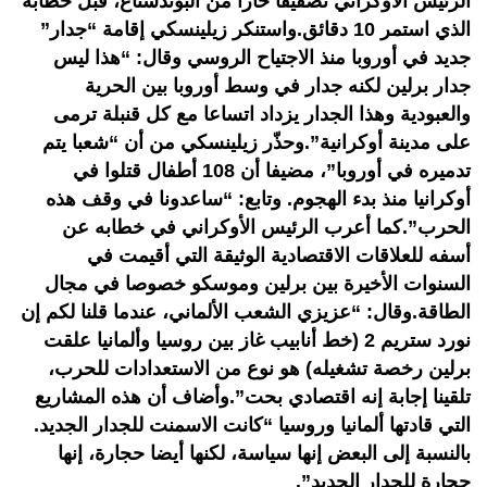
الرئيس الأوكراني تصفيقا حارا من البوندستاغ، قبل خطابه
الذي استمر 10 دقائق.واستنكر زيلينسكي إقامة “جدار”
جديد في أوروبا منذ الاجتياح الروسي وقال: “هذا ليس
جدار برلين لكنه جدار في وسط أوروبا بين الحرية
والعبودية وهذا الجدار يزداد اتساعا مع كل قنبلة ترمى
على مدينة أوكرانية”.وحذّر زيلينسكي من أن “شعبا يتم
تدميره في أوروبا”، مضيفا أن 108 أطفال قتلوا في
أوكرانيا منذ بدء الهجوم. وتابع: “ساعدونا في وقف هذه
الحرب”.كما أعرب الرئيس الأوكراني في خطابه عن
أسفه للعلاقات الاقتصادية الوثيقة التي أقيمت في
السنوات الأخيرة بين برلين وموسكو خصوصا في مجال
الطاقة.وقال: “عزيزي الشعب الألماني، عندما قلنا لكم إن
نورد ستريم 2 (خط أنابيب غاز بين روسيا وألمانيا علقت
برلين رخصة تشغيله) هو نوع من الاستعدادات للحرب،
تلقينا إجابة إنه اقتصادي بحت”.وأضاف أن هذه المشاريع
التي قادتها ألمانيا وروسيا “كانت الاسمنت للجدار الجديد.
بالنسبة إلى البعض إنها سياسة، لكنها أيضا حجارة، إنها
حجارة للجدار الجديد”.