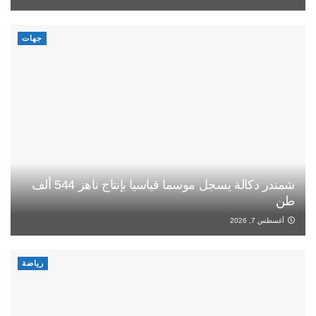
جهات
شمندر دكالة يسجل موسما قياسيا بإنتاج ناهز 544 ألف
طن
أغسطس 7, 2026
رياضة