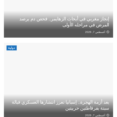
إنجاز مغربي في أبحاث الزهايمر.. فحص دم يرصد
المرض في مراحله الأولى
أغسطس 7, 2026
دولية
بعد أزمة الهجرة.. إسبانيا تعزز انتشارها العسكري قبالة
سبتة بفرقاطتين حربيتين
أغسطس 7, 2026