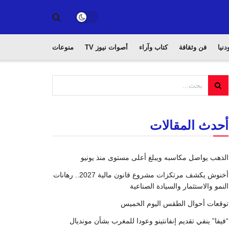
دنيا
فن وثقافة
كتاب وآراء
أصوات نيوز TV
منوعات
أحدث المقالات
الذهب يواصل مكاسبه ويبلغ أعلى مستوى منذ يونيو
أخنوش يكشف مرتكزات مشروع قانون مالية 2027.. رهانات
النمو والاستثمار والسيادة الصناعية
توقعات أحوال الطقس اليوم الخميس
“فيفا” ينفي تقديم إنفانتينو وعودا للمغرب بشأن مونديال