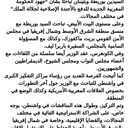
السيدين بوريطة وبلينكن تباحثا بشأن “جهود الحكومة
المغربية الجديدة للدفع بالأجندة الإصلاحية لجلالة الملك”
في مختلف المجالات.
وعلى مستوى البيت الأبيض، تباحث السيد بوريطة مع
منسق منطقة الشرق الأوسط وشمال إفريقيا في مجلس
الأمن القومي بريت ماكغورك، وكذلك مع المسؤولة
السامية بالمجلس، السفيرة باربرا ليف.
وفي الكونغرس، عقد الوزير أيضا سلسلة من اللقاءات مع
أعضاء مجلس النواب ومجلس الشيوخ، الديمقراطيين
والجمهوريين.
كما أتيحت الفرصة للعديد من رؤساء مراكز التفكير الكبرى
في واشنطن للتباحث مع الوزير حول آخر التطورات
بخصوص العلاقات المغربية-الأمريكية وكذلك الوضع في
المنطقة.
وتم التركيز، وطوال هذه المناقشات في واشنطن، بوجه
خاص، على الشراكة الاستراتيجية الثنائية في مختلف
المجالات، والقضايا الإقليمية، وخاصة في شمال إفريقيا
والشرق الأوسط، وأهمية الحفاظ على الاستقرار الإقليمي.