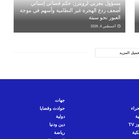
مسؤول مغربي لرويترز: حكم قضائي إسباني
أضعف ردع الهجرة غير النظامية وأسهم في موجة
العبور نحو سبتة
أغسطس 4, 2026
حميل المزيد
جهات
حراء
حوادث وقضايا
ية
دولية
 TV
دين ودنيا
كية
رياضة