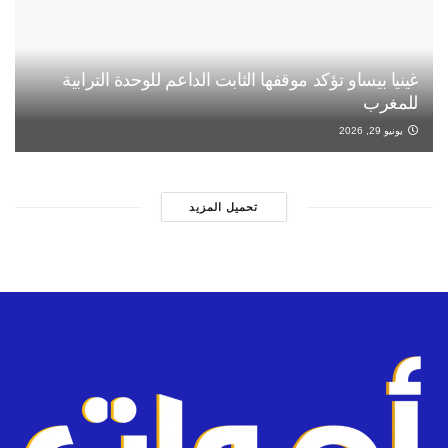
غينيا بيساو تؤكد موقفها الثابت الداعم للوحدة الترابية
للمغرب
يونيو 29, 2026
تحميل المزيد