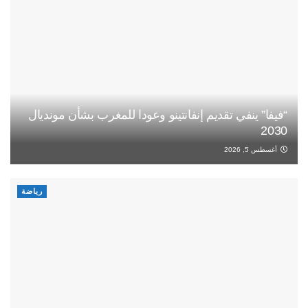
“فيفا” ينفي تقديم إنفانتينو وعودا للمغرب بشأن مونديال
2030
أغسطس 5, 2026
رياضة