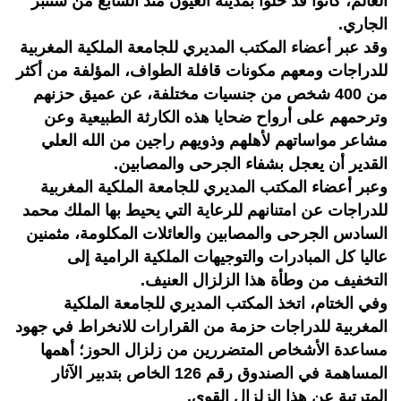
العالم، كانوا قد حلوا بمدينة العيون منذ السابع من شتنبر
الجاري.
وقد عبر أعضاء المكتب المديري للجامعة الملكية المغربية
للدراجات ومعهم مكونات قافلة الطواف، المؤلفة من أكثر
من 400 شخص من جنسيات مختلفة، عن عميق حزنهم
وترحمهم على أرواح ضحايا هذه الكارثة الطبيعية وعن
مشاعر مواساتهم لأهلهم وذويهم راجين من الله العلي
القدير أن يعجل بشفاء الجرحى والمصابين.
وعبر أعضاء المكتب المديري للجامعة الملكية المغربية
للدراجات عن امتنانهم للرعاية التي يحيط بها الملك محمد
السادس الجرحى والمصابين والعائلات المكلومة، مثمنين
عاليا كل المبادرات والتوجيهات الملكية الرامية إلى
التخفيف من وطأة هذا الزلزال العنيف.
وفي الختام، اتخذ المكتب المديري للجامعة الملكية
المغربية للدراجات حزمة من القرارات للانخراط في جهود
مساعدة الأشخاص المتضررين من زلزال الحوز؛ أهمها
المساهمة في الصندوق رقم 126 الخاص بتدبير الآثار
المترتبة عن هذا الزلزال القوي.