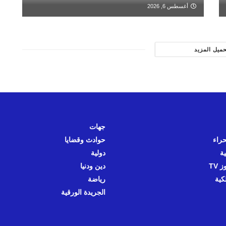
أغسطس 6, 2026
حميل المزيد
جهات
حراء
حوادث وقضايا
ية
دولية
 TV
دين ودنيا
كية
رياضة
الجريدة الورقية