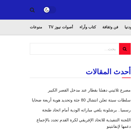
دنيا
فن وثقافة
كتاب وآراء
أصوات نيوز TV
منوعات
أحدث المقالات
مصرع ثلاثيني دهسًا بقطار عند مدخل القصر الكبير
سلطات سبتة تعلن انتشال 80 جثة وتحديد هوية أربعة ضحايا
رسميا.. برشلونة يلغي مباراته الودية أمام اتحاد طنجة
اللجنة التنفيذية للاتحاد الإفريقي لكرة القدم تجدد بالإجماع
دعمها لإنفانتينو