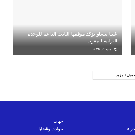
غينيا بيساو تؤكد موقفها الثابت الداعم للوحدة
الترابية للمغرب
يونيو 29, 2026
حميل المزيد
جهات
حراء
حوادث وقضايا