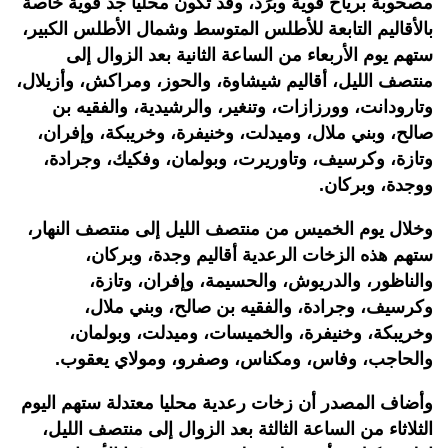
مصحوبة برياح قوية وبَرَد، وقد تكون محليا جد قوية خاصة
بالأقاليم التابعة للأطلس المتوسط وشمال الأطلس الكبير،
ستهم يوم الأربعاء من الساعة الثانية بعد الزوال إلى
منتصف الليل، أقاليم شيشاوة، والحوز، ومراكش، وأزيلال،
وتارودانت، وورزازات، وتنغير، والرشيدية، والفقيه بن
صالح، وبني ملال، وميدلت، وخنيفرة، وخريبكة، وإفران،
وتازة، وكرسيف، وتاوريرت، وبولمان، وفكيك، وجرادة،
ووجدة، وبركان.
وخلال يوم الخميس من منتصف الليل إلى منتصف النهار،
ستهم هذه الزخات الرعدية أقاليم وجدة، وبركان،
والناظور، والدريوش، والحسيمة، وإفران، وتازة،
وكرسيف، وجرادة، والفقيه بن صالح، وبني ملال،
وخريبكة، وخنيفرة، والخميسات، وميدلت، وبولمان،
والحاجب، وفاس، ومكناس، وصفرو، ومولاي يعقوب.
وأضاف المصدر أن زخات رعدية محليا معتدلة ستهم اليوم
الثلاثاء من الساعة الثالثة بعد الزوال إلى منتصف الليل،