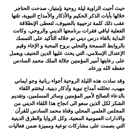
حيث أحيت الزاوية ليلة روحية بإمتياز، صدحت الحناجر
خلالها بأيات الذكر الحكيم والأذكار والأمداح النبوية، تلتها
عقب ذلك كلمة ترحيبية بالضيوف، لتعطى الإنطلاقة
الفعلية لباقي فقرات برنامجها الديني والروحي، وكانت
البداية بالقاء درس ديني تم خلاله التأكيد على التمسك
بالروابط السمحة والتحلي بروح المحبة و الإخاء وقيم
الإعتدال الإسلامي، التي يحث عليها الدين الحنيف ويعمل
على رعايتها أمير المؤمنين جلالة الملك محمد السادس
حفظه الله ورعاه.
وقد سادت هذه الليلة الروحية أجواء ربانية وجو ايماني
مهيب، تخللته أمداح نبوية وآذكار دينية، ليختتم اللقاء
بالدعاء الصالح لأمير المؤمنين وسائر المسلمين، وتقديم
الشكر لكل الذين سعو الى انجاح هذا اللقاء الديني من
المجلس العلمي المحلي وقناة محمد السادس للقرآن
والادارات العمومية المعنية، وكل الزوايا والطرق الدينية
التي بصمت على مشاركات نوعية ومميزة ضمن فعاليات