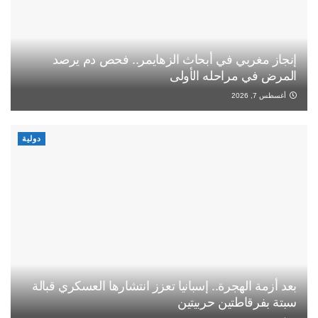
إنجاز مغربي في أبحاث الزهايمر.. فحص دم يرصد
المرض في مراحله الأولى
أغسطس 7, 2026
دولية
بعد أزمة الهجرة.. إسبانيا تعزز انتشارها العسكري قبالة
سبتة بفرقاطتين حربيتين