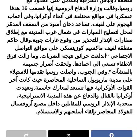
منطقة دونباس الشرقية بالكامل على الحدود مع
روسيا.وقالت وزارة الدفاع الروسية إنها قصفت 16 هدفا
عسكريا في مواقع مختلفة في أنحاء أوكرانيا.وفي أعقاب
الهجوم على لفيف، تصاعد دخان أسود من السقف المدمّر
لمحل لتصليح السيارات في شمال غرب المدينة مع إطلاق
صفارات الإنذار للتحذير من وقوع غارات جوية.وقال حاكم
منطقة لفيف ماكسيم كوزيتسكي على مواقع التواصل
الاجتماعي “اندلعت حرائق نتيجة الضربات. وما زالت فرق
الاطفاء تسعى الى اخمادها. ولحقت أضرار جسيمة
بالمنشآت”.وفي الجنوب، واصلت روسيا تقدمها للاستيلاء
على مدينة ماريوبول الساحلية المحاصرة حيث كانت آخر
القوات الأوكرانية فيها تستعد لمعارك حاسمة.وتعهدت
أوكرانيا بالقتال والدفاع عن هذه المدينة الاستراتيجية،
متحدية الإنذار الروسي للمقاتلين داخل مصنع آزوفستال
للفولاذ المحاصر بإلقاء أسلحتهم والاستسلام.