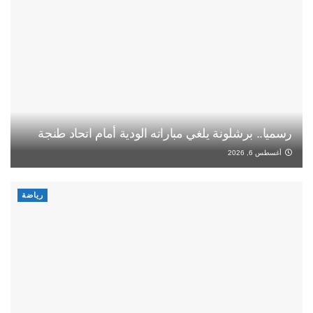
رسميا.. برشلونة يلغي مباراته الودية أمام اتحاد طنجة
أغسطس 6, 2026
رياضة