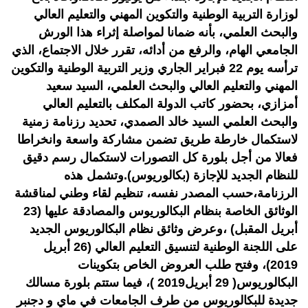
لوزارة التربية الوطنية والتكوين المهني والتعليم العالي
والبحث العلمي، بأنه ضمانا لمواصلة إثراء هذا الورش
الجامعي الهام، والرفع من أدائه، تقرر خلال الاجتماع، الذي
ترأسه يوم 22 فبراير الجاري وزير التربية الوطنية والتكوين
المهني والتعليم العالي والبحث العلمي، السيد سعيد
أمزازي، بحضور كاتب الدولة المكلف بالتعليم العالي
والبحث العلمي السيد خالد الصمدي، تحديد رزنامة زمنية
لاستكمال خارطة طريق تضمن مشاركة واسعة وانخراطا
فعالا من أجل بلورة كل التصورات لاستكمال رسم دقيق
للنظام الجديد للإجازة (بكالوريوس).وتشمل هذه
الرزنامة،حسب المصدر نفسه، تنظيم لقاء وطني لمناقشة
الوثائق الخاصة بنظام البكالوريوس والمصادقة عليها (23
أبريل المقبل) ،وعرض وثائق نظام البكالوريوس الجديد
على اللجنة الوطنية لتنسيق التعليم العالي (26 أبريل
2019)، وفتح طلب العروض الخاص بتكوينات
البكالوريوس( 29 أبريل2019 )، فيما ستتم بلورة مسالك
جديدة للبكالوريوس من طرف الجامعات في ماي و دجنبر