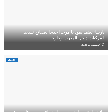
نارسا” تعتمد نموذجا موحدا جديدا لصفائح تسجيل
المركبات داخل المغرب وخارجه
أغسطس 9, 2026
اقتصاد
طنجة المتوسط يتصدر الموانئ الإفريقية ويحتل المرتبة