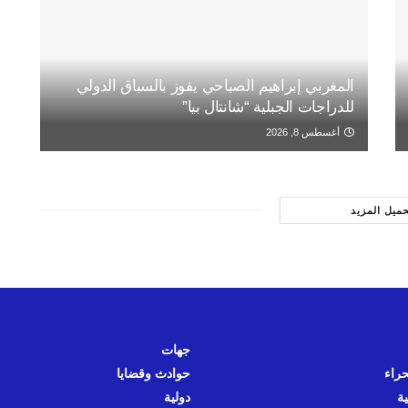
المغربي إبراهيم الصباحي يفوز بالسباق الدولي
للدراجات الجبلية “شانتال بيا”
أغسطس 8, 2026
حميل المزيد
جهات
حراء
حوادث وقضايا
ية
دولية