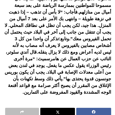
مسموحا للمواطنين بممارسة الرياضة على بعد سبعة
أميال من منازلهم.فأجاب: “لا بأس أن تذهب – إذا ذهبت
في نزهة طويلة – وانتهى بك الأمر على بعد 7 أميال من
المنزل. هذا جيد، لكن يجب أن تظل في نطاقك المحلي. لا
يجب أن تنتقل من جانب إلى آخر في البلاد حيث يحتمل أن
تحمل الفيروس معك”.وتابع:تذكر أن واحدا من كل 3
أشخاص مصابين بالفيروس لا يعرف أنه مصاب به لأنه
ليس لديه أعراض ومع ذلك لا يزال ينقله.قال آندي سلوتر،
النائب عن حزب العمال عن هامرسميث: “مرة أخرى
رئيس الوزراء يقول عكس ما يفعل. يوجد في لندن بعض
من أعلى معدلات الإصابة في البلاد. يجب أن يكون بوريس
جونسون قدوة يحتذى بها”.يأتي ذلك وسط تكهنات بأن
الإغلاق من المقرر أن يصبح أكثر صرامة مع قواعد أقنعة
الوجه المشددة والقيود المفروضة على التمارين.