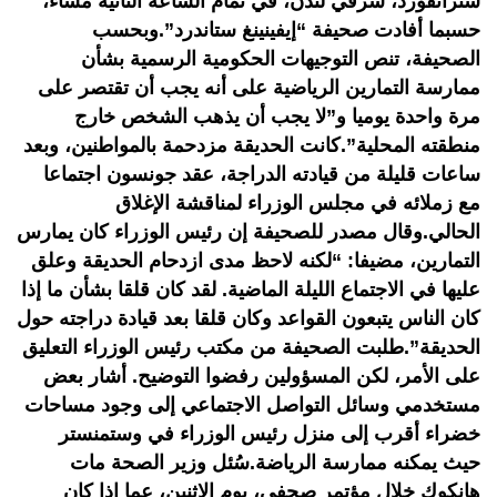
ستراتفورد، شرقي لندن، في تمام الساعة الثانية مساء،
حسبما أفادت صحيفة “إيفينينغ ستاندرد”.وبحسب
الصحيفة، تنص التوجيهات الحكومية الرسمية بشأن
ممارسة التمارين الرياضية على أنه يجب أن تقتصر على
مرة واحدة يوميا و”لا يجب أن يذهب الشخص خارج
منطقته المحلية”.كانت الحديقة مزدحمة بالمواطنين، وبعد
ساعات قليلة من قيادته الدراجة، عقد جونسون اجتماعا
مع زملائه في مجلس الوزراء لمناقشة الإغلاق
الحالي.وقال مصدر للصحيفة إن رئيس الوزراء كان يمارس
التمارين، مضيفا: “لكنه لاحظ مدى ازدحام الحديقة وعلق
عليها في الاجتماع الليلة الماضية. لقد كان قلقا بشأن ما إذا
كان الناس يتبعون القواعد وكان قلقا بعد قيادة دراجته حول
الحديقة”.طلبت الصحيفة من مكتب رئيس الوزراء التعليق
على الأمر، لكن المسؤولين رفضوا التوضيح. أشار بعض
مستخدمي وسائل التواصل الاجتماعي إلى وجود مساحات
خضراء أقرب إلى منزل رئيس الوزراء في وستمنستر
حيث يمكنه ممارسة الرياضة.سُئل وزير الصحة مات
هانكوك خلال مؤتمر صحفي، يوم الاثنين، عما إذا كان