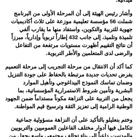
وأشار رئيس الهيئة إلى أن المرحلة الأولى من البرنامج
شملت 56 مؤسسة تعليمية موزعة على ثلاث أكاديميات
جهوية للتربية والتكوين، واستفاد منها ما يقارب ألفي
تلميذة وتلميذ، إلى جانب 432 إطاراً تربوياً وإدارياً، مبرزاً
أن نتائج التقييم أظهرت مستويات مرتفعة من التفاعل
والرضى لدى المتعلمين والأطر التربوية.
كما أكد أن الانتقال من مرحلة التجريب إلى مرحلة التعميم
يفرض تحديات جديدة مرتبطة بالحفاظ على جودة التنزيل
وضمان تماسك النموذج البيداغوجي وتأهيل الموارد
البشرية وتأمين شروط الاستمرارية المؤسساتية، بما
يجعل من التربية على النزاهة مكوناً مستداماً ضمن الجهود
الوطنية الرامية إلى تعزيز الثقة وترسيخ قيم المواطنة.
وختم بنعليلو بالتأكيد على أن النزاهة مسؤولية جماعية
تتكامل فيها أدوار مختلف الفاعلين العموميين والتربويين
والمدنيين، داعياً إلى بناء تحالف مجتمعي واسع يجعل من