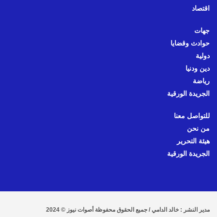
اقتصاد
جهات
حوادث وقضايا
دولية
دين ودنيا
رياضة
الجريدة الورقية
للتواصل معنا
من نحن
هيئة التحرير
الجريدة الورقية
مدير النشر : خالد الدامي / جميع الحقوق محفوظة أصوات نيوز © 2024