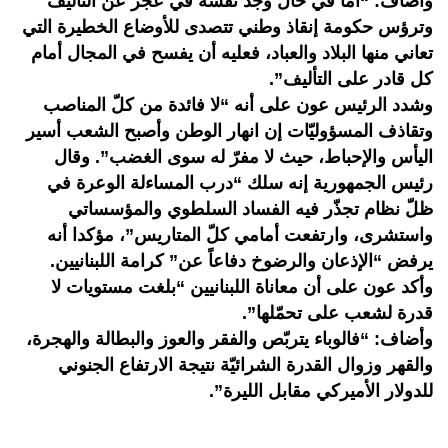
وأضاف: “أما في حال وجد نفسه في عجز عن التأليف
وترؤس حكومة إنقاذ وطني تتصدى للأوضاع الخطيرة التي
تعاني منها البلاد والعباد، فعليه أن يفسح في المجال أمام
كل قادر على التأليف”.
وشدد الرئيس عون على أنه “لا فائدة من كلّ المناصب
وتقاذف المسؤوليّات إن انهار الوطن وأصبح الشعب أسير
اليأس والإحباط، حيث لا مفرّ له سوى الغضب”. وقال
رئيس الجمهورية إنه سلك “درب المساءلة الوعرة في
ظلّ نظام تجذّر فيه الفساد السلطوي والمؤسساتي
واستشرى، وارتفعت أمامي كلّ المتاريس”، مؤكدا أنه
يرفض “الإذعان والرضوخ دفاعاً عن” كرامة اللبنانيين.
وأكد عون على أن معاناة اللبنانيين “بلغت مستويات لا
قدرة لشعب على تحمّلها”.
وأضاف: “فالوباء يتربّص والفقر والعوز والبطالة والهجرة،
والقهر وزوال القدرة الشرائيّة نتيجة الارتفاع الجنوني
للدولار الأميركي مقابل الليرة”.