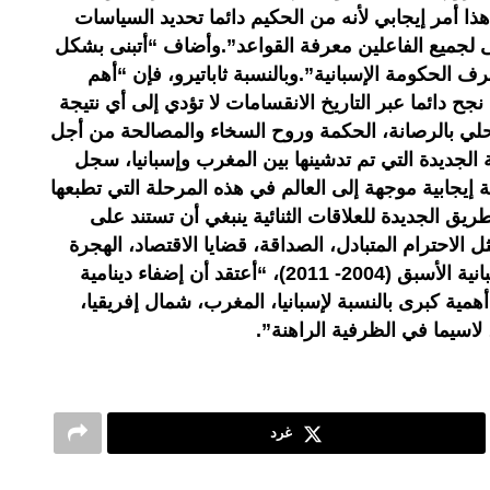
ا أمر إيجابي لأنه من الحكيم دائما تحديد السياسات
لجميع الفاعلين معرفة القواعد”.وأضاف “أتبنى بشكل
 الحكومة الإسبانية”.وبالنسبة ثاباتيرو، فإن “أهم
جح دائما عبر التاريخ الانقسامات لا تؤدي إلى أي نتيجة
لتحلي بالرصانة، الحكمة وروح السخاء والمصالحة من أجل
جديدة التي تم تدشينها بين المغرب وإسبانيا، سجل
لة إيجابية موجهة إلى العالم في هذه المرحلة التي تطبعها
ق الجديدة للعلاقات الثنائية ينبغي أن تستند على
 الاحترام المتبادل، الصداقة، قضايا الاقتصاد، الهجرة
والتعاون”.وتابع رئيس الحكومة الإسبانية الأسبق (2004- 2011)، “أعتقد أن إضفاء دينامية
همية كبرى بالنسبة لإسبانيا، المغرب، شمال إفريقيا،
 لاسيما في الظرفية الراهنة”.
غرد