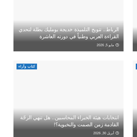
الرباط.. تتويج التلميذة خديجة بومليك بطلة لتحدي
القراءة العربي وطنياً في دورته العاشرة
مايو 5, 2026
كتاب وآراء
انتخابات هيئة الخبراء المحاسبين.. هل تنهي الرجّة
القادمة زمن الصمت والنخبوية؟!
أبريل 30, 2026