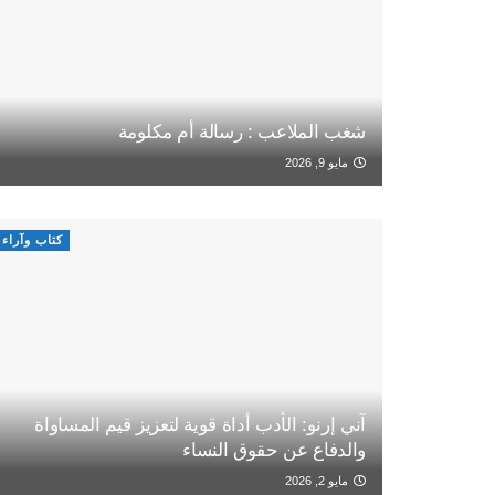
شغب الملاعب : رسالة أم مكلومة
مايو 9, 2026
كتاب وآراء
آني إرنو: الأدب أداة قوية لتعزيز قيم المساواة
والدفاع عن حقوق النساء
مايو 2, 2026