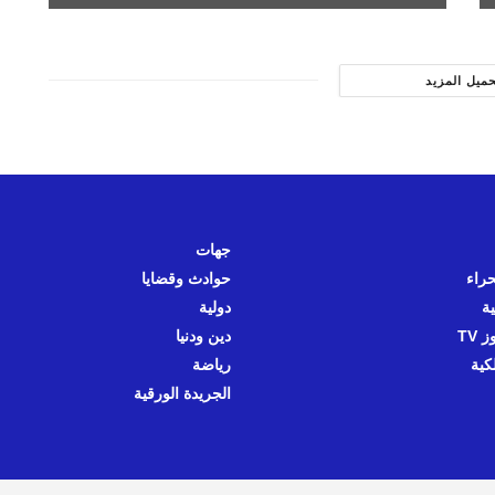
حميل المزيد
جهات
حراء
حوادث وقضايا
ية
دولية
 TV
دين ودنيا
كية
رياضة
الجريدة الورقية