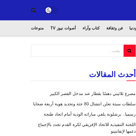
دنيا
فن وثقافة
كتاب وآراء
أصوات نيوز TV
منوعات
أحدث المقالات
مصرع ثلاثيني دهسًا بقطار عند مدخل القصر الكبير
سلطات سبتة تعلن انتشال 80 جثة وتحديد هوية أربعة ضحايا
رسميا.. برشلونة يلغي مباراته الودية أمام اتحاد طنجة
اللجنة التنفيذية للاتحاد الإفريقي لكرة القدم تجدد بالإجماع
دعمها لإنفانتينو