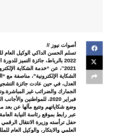
أصوات نيوز //
2022 بالرباط، جائزة التميز للدور
2021″، عن “خدمة الشكاية الإلكت
الشكاية الإلكترونية”، مناصفة مع “
العدل، في حين عادت جائزة التشجيع 
الجمارك والضرائب غير المباشرة.وتس
فبراير 2020، للمواطنين وال
وضع شكاياتهم وتتبع مآلها عن بعد م
حفل ترأسته وزيرة الانتقال الرقمي و
العلمي والابتكار، والوكيل العام للم