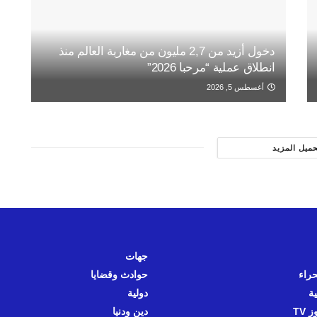
دخول أزيد من 2,7 مليون من مغاربة العالم منذ
انطلاق عملية “مرحبا 2026”
أغسطس 5, 2026
حميل المزيد
جهات
حراء
حوادث وقضايا
ية
دولية
 TV
دين ودنيا