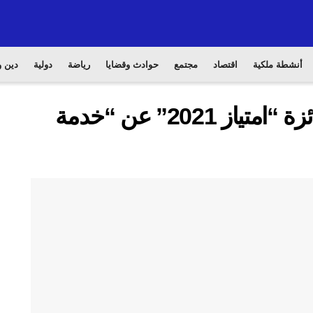
أنشطة ملكية
اقتصاد
مجتمع
حوادث وقضايا
رياضة
دولية
دين و
رئيس النيابة العامة يتسلم جائزة “امتياز 2021” عن “خدمة