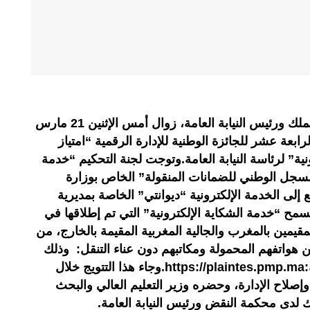
تسلم الحسن الداكي الوكيل العام للملك ورئيس النيابة العامة، زوال أمس الإثنين 21 مارس
ة الرابعة عشر للجائزة الوطنية للإدارة الرقمية “امتياز
رونية” لرئاسة النيابة العامة.وتوجت لجنة التحكيم “خدمة
السجل الوطني للضمانات المنقولة” الخاص بوزارة
إلى الخدمة الإلكترونية “ديوانتي” الخاصة بمديرية
مح “خدمة الشكاية الإلكترونية” التي تم إطلاقها في
أجانب المقيمين بالمغرب والجالية المغربية المقيمة بالخارج، من
ن هواتفهم المحمولة ومكاتبهم دون عناء التنقل: وذلك
عبر رابط بموقع رئاسة النيابة العامة:https://plaintes.pmp.ma.وجاء هذا التتويج خلال
إصلاح الإدارة، وحضره وزير التعليم العالي والبحث
لك لدى محكمة النقض ورئيس النيابة العامة.