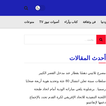
دنيا
فن وثقافة
كتاب وآراء
أصوات نيوز TV
منوعات
أحدث المقالات
مصرع ثلاثيني دهسًا بقطار عند مدخل القصر الكبير
سلطات سبتة تعلن انتشال 80 جثة وتحديد هوية أربعة ضحايا
رسميا.. برشلونة يلغي مباراته الودية أمام اتحاد طنجة
اللجنة التنفيذية للاتحاد الإفريقي لكرة القدم تجدد بالإجماع
دعمها لإنفانتينو