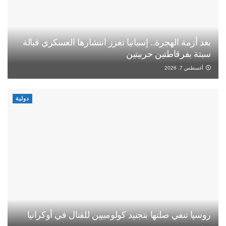
بعد أزمة الهجرة.. إسبانيا تعزز انتشارها العسكري قبالة
سبتة بفرقاطتين حربيتين
أغسطس 7, 2026
دولية
روسيا تنفي صلتها بتجنيد كولومبيين للقتال في أوكرانيا