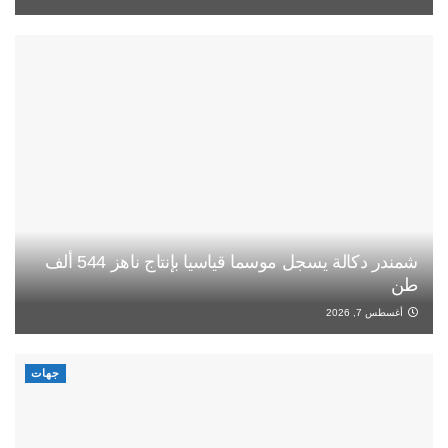
شمندر دكالة يسجل موسما قياسيا بإنتاج ناهز 544 ألف
طن
أغسطس 7, 2026
جهات