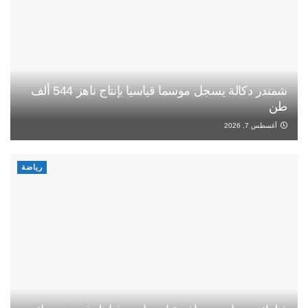
شمندر دكالة يسجل موسما قياسيا بإنتاج ناهز 544 ألف
طن
أغسطس 7, 2026
رياضة