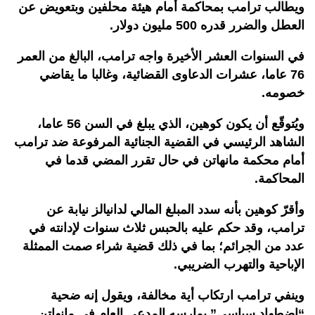
ويطالب ترامب بمحاكمة أمام هيئة محلفين وبتعويض عن
العطل والضرر قدره 500 مليون دولار.
في السنوات العشر الأخيرة واجه ترامب، البالغ من العمر
76 عاما، عشرات الدعاوى القضائية، وغالبا ما يقاضي
خصومه.
ويُتوقّع أن يكون كوهين، الذي يبلغ في السن 56 عاما،
الشاهد الرئيسي في القضية الجنائية المرفوعة ضد ترامب
أمام محكمة مانهاتن في حال تقرر المضي قدما في
المحاكمة.
وأقرّ كوهين بأنه سدد المبلغ المالي لدانيالز نيابة عن
ترامب، وقد حكم عليه بالحبس ثلاث سنوات لإدانته في
عدد من الجرائم؛ بما في ذلك قضية شراء صمت الممثلة
الإباحية والتهرب الضريبي.
وينفي ترامب ارتكاب أية مخالفة، ويقول إنه ضحية
“اضطهاد سياسي” يمارسه المدعي العام في مانهاتن