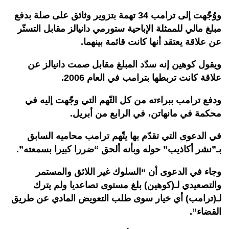
ووُجّهت إلى ترامب 34 تهمة بتزوير وثائق على صلة بدفع
مبلغ مالي للممثلة الإباحية ستورمي دانيالز مقابل التستّر
عن علاقة يعتقد أنها كانت قائمة بينهما.
ويقول كوهين إنه سدّد المبلغ مقابل صمت دانيالز عن
علاقة كانت تربطها بترامب في العام 2006.
ودفع ترامب ببراءته من كل التّهم التي وجّهت إليه في
محكمة في مانهاتن، في الرابع من أبريل.
في الدعوى التي تقدّم بها يتّهم ترامب محاميه السابق
بـ”نشر أكاذيب” حوله وبأنه ألحق “ضررا كبيرا بسمعته”.
وجاء في الدعوى أن “السلوك غير اللائق والمستمر
والتصعيدي لـ(كوهين) بلغ مستوى تصاعديا ولم يترك
لـ(ترامب) أي خيار سوى طلب التعويض المادي عن طريق
القضاء”.