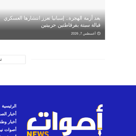
بعد أزمة الهجرة.. إسبانيا تعزز انتشارها العسكري
قبالة سبتة بفرقاطتين حربيتين
أغسطس 7, 2026
ت
الرئيسية
أخبار الص
أخبار وطن
أصوات نيوز