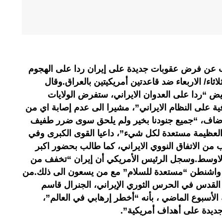
مب عن فرض عقوبات جديدة على إيران ردا على الهجوم
ثاء/ الاربعاء ضد قاعدتين أمريكيتين بالعراق.وقال
ض “ردا على العدوان الايراني، ستفرض الولايات
ية على النظام الايراني”، مشيرا الى عدم إصابة اي من
وأضاف، “جميع جنودنا بخير ولم يلحق سوى ضرر طفيف
ية العظيمة مستعدة لكل شيء”، داعيا القوى الكبرى وفي
اب من الاتفاق النووي الايراني، كما طالب بحضور اكبر
اوسط.وسجل الرئيس الأمريكي أن إيران “تخفف من
ن واشنطن “مستعدة للسلام” مع من يسعون الى ذلك.من
لقدس في الحرس الثوري الإيراني، الجنرال قاسم
الأسبوع الماضي ، بأنه “أخطر إرهابي في العالم”،
ديدة على أهداف أمريكية”.