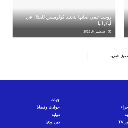
روسيا تنفي صلتها بتجنيد كولومبيين للقتال في
أوكرانيا
أغسطس 6, 2026
حميل المزيد
جهات
حراء
حوادث وقضايا
ية
دولية
 TV
دين ودنيا