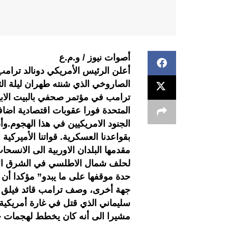
أصوات نيوز / و.م.ع
أعلن الرئيس الأمريكي دونالد ترا
الصاروخي الذي شنته طهران ليلة الثلا
ترامب في مؤتمر صحفي بالبيت الابي
المتحدة فورا عقوبات اقتصادية اضاف
الجنود الامريكيين في هذا الهجوم.
بقواعدنا العسكرية. قواتنا الأميرك
مقدمها البلدان الاوربية الى الانسح
لحلف شمال الاطلسي في الشرق ال
حدة موقفها على ما يبدو” مؤكدا أ
جهة أخرى، وصف ترامب قائد فيلق ا
سليماني الذي قتل في غارة أمريكية 
مشيرا الى أنه كان يخطط لهجمات ج