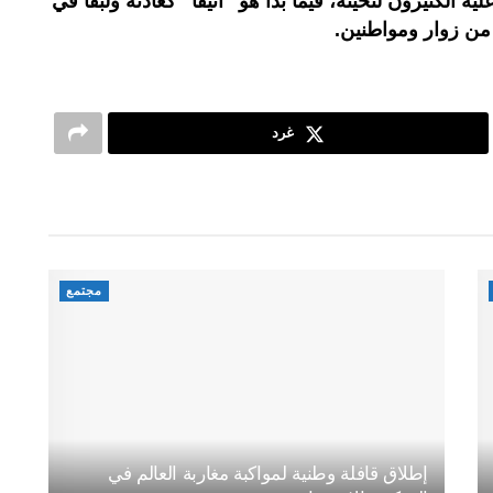
ه الكثيرون لتحيته، فيما بدا هو "أنيقا" كعادته ولبقا في
 من زوار ومواطنين.
غرد
مجتمع
إطلاق قافلة وطنية لمواكبة مغاربة العالم في