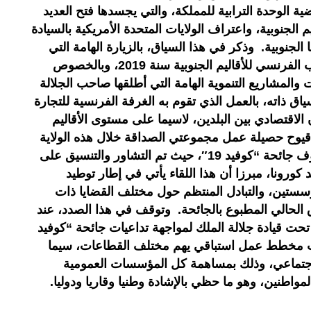
ضية الوحدة الترابية للمملكة، والتي يجسدها فتح العديد
الجنوبية، واعتراف الولايات المتحدة الأمريكية بالسيادة
ا الجنوبية. وذكر في هذا السياق، بالزيارة الهامة التي
قام بها وفد لجنة الصداقة عن الجانب الفرنسي للأقاليم الجنوبية سنة 2019، وبالخصوص
 والمشاريع التنموية الهامة التي أطلقها صاحب الجلالة
ق ذاته، بالعمل الذي تقوم به الغرفة الفرنسية للتجارة
الاقتصادي بين البلدين، لاسيما على مستوى الأقاليم
يوح حصيلة عمل مجموعتي الصداقة خلال هذه الولاية
واستمرار الأنشطة، بالرغم من ظروف جائحة “كوفيد 19″، حيث تم التشاور والتنسيق على
ورونا، مبرزا أن هذا اللقاء يأتي في إطار توطيد
ؤسستين، والتبادل المنتظم حول مختلف القضايا ذات
 الحالي المطبوع بالجائحة. وتوقف في هذا الصدد، عند
تحت قيادة جلالة الملك لمواجهة تداعيات جائحة “كوفيد
مدت مخطط عمل استباقي يهم مختلف القطاعات، سيما
لاجتماعي، وذلك بمساهمة كل المؤسسات العمومية
واطنين، وهو ما حظي بالإشادة وطنيا وقاريا ودوليا.