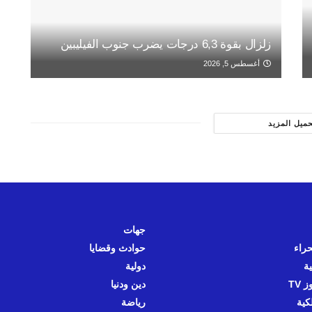
زلزال بقوة 6,3 درجات يضرب جنوب الفيليبين
أغسطس 5, 2026
حميل المزيد
جهات
حراء
حوادث وقضايا
ية
دولية
 TV
دين ودنيا
كية
رياضة