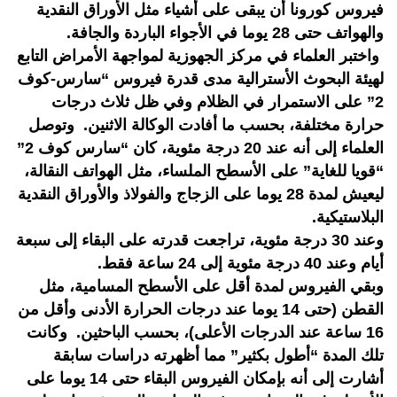
فيروس كورونا أن يبقى على أشياء مثل الأوراق النقدية
والهواتف حتى 28 يوما في الأجواء الباردة والجافة.
‎واختبر العلماء في مركز الجهوزية لمواجهة الأمراض التابع
لهيئة البحوث الأسترالية مدى قدرة فيروس “سارس-كوف
2” على الاستمرار في الظلام وفي ظل ثلاث درجات
حرارة مختلفة، بحسب ما أفادت الوكالة الاثنين. ‎وتوصل
العلماء إلى أنه عند 20 درجة مئوية، كان “سارس كوف 2”
“قويا للغاية” على الأسطح الملساء، مثل الهواتف النقالة،
ليعيش لمدة 28 يوما على الزجاج والفولاذ والأوراق النقدية
البلاستيكية. ‎
وعند 30 درجة مئوية، تراجعت قدرته على البقاء إلى سبعة
أيام وعند 40 درجة مئوية إلى 24 ساعة فقط. ‎
وبقي الفيروس لمدة أقل على الأسطح المسامية، مثل
القطن (حتى 14 يوما عند درجات الحرارة الأدنى وأقل من
16 ساعة عند الدرجات الأعلى)، بحسب الباحثين. ‎وكانت
تلك المدة “أطول بكثير” مما أظهرته دراسات سابقة
أشارت إلى أنه بإمكان الفيروس البقاء حتى 14 يوما على