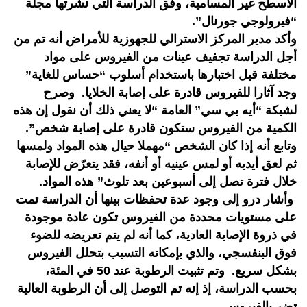
الأسطح غير المسامية، وفق الدراسة التي نشرتها مجلة
“فيرولوجي جورنال”. ‎
وأكد مدير المركز الاسترالي للجهوزية للأمراض أنه تم من
أجل الدراسة تجفيف عينات من الفيروس على مواد
مختلفة قبل اختبارها باستخدام أسلوب “حساس للغاية”
وجد آثارا للفيروس قادرة على إصابة الخلايا. ‎وصرح
لشبكة “أيه بي سي” العامة “لا يعني ذلك أن نقول إن هذه
الكمية من الفيروس ستكون قادرة على إصابة شخص”. ‎
وتابع أنه إذا كان الشخص “مهملا حيال هذه المواد ولمسها
ثم لعق أيديه أو لمس عينيه أو أنفه، فقد يتعرّض للإصابة
خلال فترة تصل إلى أسبوعين بعد تلوث” هذه المواد.
‎وأشار درو إلى وجود عدة تحفظات بينها أن الدراسة تمت
على مستويات محددة من الفيروس تكون عادة موجودة
في ذروة الإصابة العادية، كما أنه لم يتم تعريضه للضوء
فوق البنفسجي، والذي بإمكانه التسبب بتحلل الفيروس
بشكل سريع. ‎وتم تثبيت الرطوبة عند 50 في المئة،
بحسب الدراسة، إذ إنه تم التوصل إلى أن الرطوبة العالية
تضر بالفيروس.