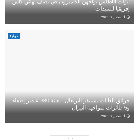
لبؤات الأطلس يواجهن الكاميرون في نصف نهائي كأس
إفريقيا للسيدات
أغسطس 9, 2026
دولية
حرائق الغابات تستنفر البرتغال.. تعبئة 330 عنصر إطفاء
و5 طائرات لمواجهة النيران
أغسطس 9, 2026