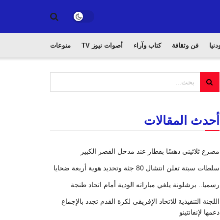
دنيا
فن وثقافة
كتاب وآراء
أصوات نيوز TV
منوعات
أحدث المقالات
مصرع ثلاثيني دهسًا بقطار عند مدخل القصر الكبير
سلطات سبتة تعلن انتشال 80 جثة وتحديد هوية أربعة ضحايا
رسميا.. برشلونة يلغي مباراته الودية أمام اتحاد طنجة
اللجنة التنفيذية للاتحاد الإفريقي لكرة القدم تجدد بالإجماع
دعمها لإنفانتينو