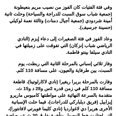
وفي فئة الفتيات كان الفوز من نصيب مريم بنعيطونة
(جمعية شباب سوق السبت للدراجة والسياحة) وحلت ثانية
أمينة شردودي (جمعية أجيال دمنات) وثالثة نعمة لوكيلي
(حسينة جرسيف).
وعاد الفوز في فئة الصغيرات إلى دعاء إيزم (النادي
الرياضي شباب إنزكان) التي تفوقت على زميلتها في
النادي سيلفا بينتو فاطمة.
وفاز ثلاثي إسباني بالمرحلة الثانية التي ربطت، يوم
السبت، بين طرفاية والعيون، على مسافة 110 كلم.
وفازت بالمرحلة بريرا ريغيرا (نادي لاكارلوتينا)، قاطعة
مسافة 110 كلم في زمن قدره 2س و28 د و15 ث،
متقدمة بالسرعة النهائية على مواطنتها كامبوس ماريرو
إيزابيل (فريق ديلباركي للدراجات)، فيما حلت الإسبانية
الأخرى هريرا دي لاغوارديا (نادي كليما فويرتي لافانتورا)،
التي اجتازت خط الوصول متأخرة بفارق 30 ث عن صاحبة