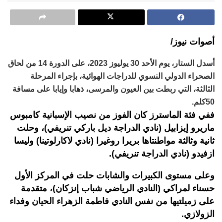
أصوات نيوز/
أسدل الستار، يوم الأحد 30 يوليوز 2023، على الدورة 14 من لحاق
الصحراء الدولي النسوي للدراجات الهوائية، بإجراء المرحلة
الثالثة، التي ربطت بين العيون والمرسى، ذهابا وإيابا على مسافة
50كلم.
ففي فئة الماسترز كان الفوز من نصيب الإسبانية كامبوس
ماريرو إيزابيل (نادي الدراجة ديل باركي تنريفي)، وحلت
ثانية وثالثة مواطنتاها بريرا روغيرا (نادي لاكارلوتينا) وليسا
ازفيدو (نادي الدراجة تنريفي).
وعلى مستوى الكبيرات والشابات حلت في المركز الأول
حسناء لمراكي (النادي الرياضي شباب إنزكان)، متقدمة
على زميلتيها من نفس النادي فاطمة الزهراء الحيان وفداء
الزولازي.