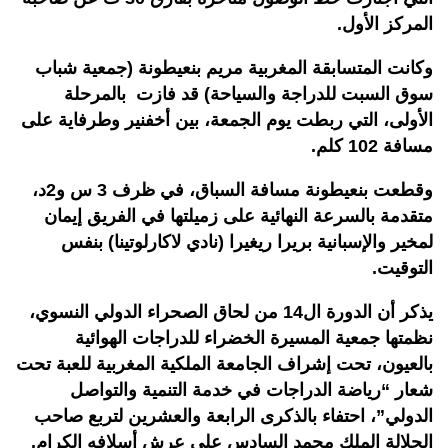
المركز الأول.
وكانت المتسابقة المغربية مريم بنعيطونة (جمعية شباب
سوق السبت للدراجة والسياحة) قد فازت بالمرحلة
الأولى، التي ربطت يوم الجمعة، بين أخفنير وطرفاية على
مسافة 102 كلم.
وقطعت بنعيطونة مسافة السباق، في ظرف 3 س و2د،
متقدمة بالسرعة النهائية على زميلتها في الفريق إيمان
لمخير والإسبانية بريرا ريغيرا (نادي لاكارلوتينا) بنفس
التوقيت.
يذكر أن الدورة ال14 من لحاق الصحراء الدولي النسوي،
نظمتها جمعية المسيرة الخضراء للدراجات الهوائية
بالعيون، تحت إشراف الجامعة الملكية المغربية للعبة تحت
شعار “رياضة الدراجات في خدمة التنمية والتواصل
الدولي”، احتفاء بالذكرى الرابعة والعشرين لتربع صاحب
الجلالة الملك محمد السادس على عرش أسلافه الكرام.