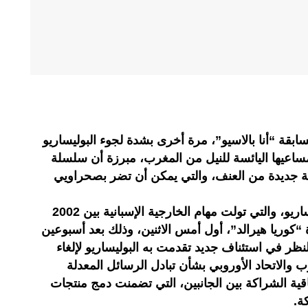
سابقة “أنا بالاسيو”، مرة أخرى بشدة لجوء البوليساريو
ساعيها اليائسة للنيل من المغرب، مبرزة أن سلسلة
جة جديدة من العنف، والتي يمكن أن تضر بصحراويي
وجاء انتقاد الوزيرة الإسبانية للبوليساريو، والتي تولت مهام الخارجية الإسبانية بين 2002
ة “كوريا هيرالد”، أول أمس الاثنين، وذلك بعد أسبوعين
ظر في استئناف جديد تقدمت به البوليساريو لإلغاء
قع بين المغرب والاتحاد الأوروبي بشأن تبادل الرسائل المعدلة
ن رقم 1 ورقم 4 من اتفاقية الشراكة بين الجانبين، التي تضمنت دمج منتجات
ة.