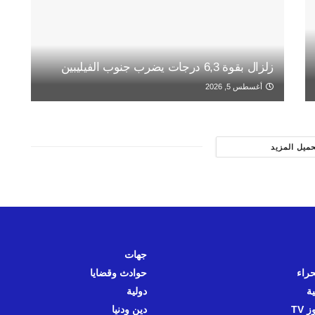
زلزال بقوة 6,3 درجات يضرب جنوب الفيليبين
أغسطس 5, 2026
حميل المزيد
جهات
حراء
حوادث وقضايا
ية
دولية
 TV
دين ودنيا