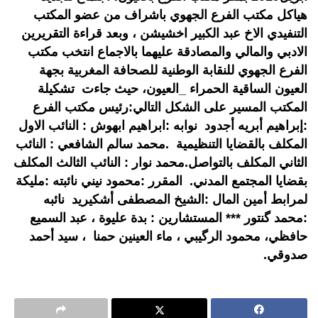
هياكل مكتب الفرع الجهوي باشراف من عضو المكتب
التنفيدي الاخ عبد الكبير اخشيشن ، وبعد قراءة التقريرين
الادبي والمالي والمصادقة عليهما بالاجماع انتخب مكتب
الفرع الجهوي للنقابة الوطنية للصحافة المغربية بجهة
العيون الساقية الحمراء _العيون، حيث جاءت تشكيلة
المكتب المسير على الشكل التالي:رئيس مكتب الفرع
:إبراهيم أبريه أجدود نوابه :ابراهيم ابهوش : النائب الاول
المكلف بالقضايا التنظيمية .محمد سالم الشافعي : النائب
الثاني المكلف بالتواصل.محمد نوار : النائب الثالث المكلف
بقضايا المجتمع المدني. المقرر :محمود نيني نائبته :مليكة
لمرابط أمين المال :الشيخ المصطفى أشكيريد نائبه
:محمد گنتور *** المستشارين : بدة عليوة ، عبد السميع
حافظي، محمود الرگيبي ، ماء العينين حمنا ، سيد أحمد
صدوقي.