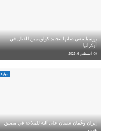
روسيا تنفي صلتها بتجنيد كولومبيين للقتال في
أوكرانيا
أغسطس 6, 2026
دولية
إيران وعُمان تتفقان على آلية للملاحة في مضيق
هرمز