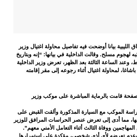
 الليبية بيانا أوضحت فيه تفاصيل محاولة اغتيال وزير
ه لهجوم مسلح. وقالت الداخلية في بيانها: “إنه وبتاريخ
وافق 21 فبراير/ شباط، وعند الساعة الثالثة بعد الظهر، تعرض وزير الداخلية
اغا، لمحاولة اغتيال أثناء رجوعه إلى مقر إقامته
فحة قامت بالرماية المباشرة على موكب وزير
حراسة الموكب مع السيارة المذكورة وألقت القبض على
ها، مما أدى إلى تعرض عنصر الحراسات المرافق للوزير
لمهاجمين ووفاة الثالث أثناء التعامل الأمني معهم”.
 وعدم تعرضه لأي أذى شخصى، مؤكدة على استمرارها