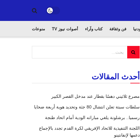
دنيا
فن وثقافة
كتاب وآراء
أصوات نيوز TV
منوعات
أحدث المقالات
مصرع ثلاثيني دهسًا بقطار عند مدخل القصر الكبير
سلطات سبتة تعلن انتشال 80 جثة وتحديد هوية أربعة ضحايا
رسميا.. برشلونة يلغي مباراته الودية أمام اتحاد طنجة
اللجنة التنفيذية للاتحاد الإفريقي لكرة القدم تجدد بالإجماع
دعمها لإنفانتينو