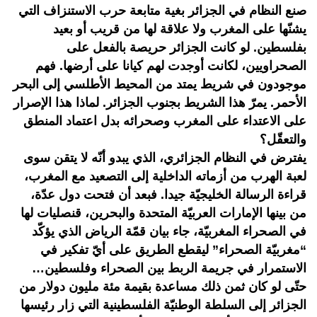
صنع النظام في الجزائر بغية متابعة حرب الاستنزاف التي
يشنّها على المغرب ولا علاقة لها من قريب أو بعيد
بفلسطين. لو كانت الجزائر حريصة بالفعل على
الصحراويين، لكانت أوجدت لهم كيانا على أرضها. فهم
موجودون في شريط يمتد من المحيط الأطلسي إلى البحر
الأحمر. يمرّ هذا الشريط بجنوب الجزائر. لماذا هذا الإصرار
على الاعتداء على المغرب وصحرائه بدل اعتماد المنطق
والتعقّل؟
يفترض في النظام الجزائري، الذي يبدو أنّه لا يتقن سوى
لعبة الهرب من أزماته الداخلية إلى التصعيد مع المغرب،
قراءة الرسالة الخليجيّة جيدا. فبعد أن فتحت دول عدّة،
من بينها الإمارات العربيّة المتحدة والبحرين، قنصليات لها
في الصحراء المغربيّة، جاء بيان قمّة الرياض الذي يؤكّد
“مغربيّة الصحراء” ليقطع الطريق على أيّ تفكير في
الاستمرار في جريمة الربط بين الصحراء وفلسطين…
حتّى لو كان ثمن ذلك مساعدة بقيمة مئة مليون دولار من
الجزائر إلى السلطة الوطنيّة الفلسطينية التي زار رئيسها