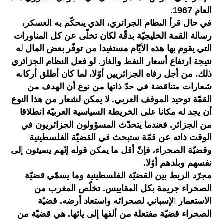
العام 1967.
في حال قرأ النظام الجزائري، الذي يتحكّم به العسكر،
رسالة القمة الخليجيّة بدقّة لكان تخلّى عن كل المناورات
التي يقوم بها هذه الأيّام مستفيدا من توفّر بعض المال له
نتيجة ارتفاع أسعار النفط والغاز. لو فعل النظام الجزائري
ذلك، من أجل رفاه الجزائريين أوّلا، لما كان أطلق أركانه
شعارات متناقضة في حدّ ذاتها من نوع أن الهدف من
القمّة توحيد الموقف العربي. لا يمكن لشعار من هذا النوع
أن يجد له مكانا على الخريطة السياسية العربيّة انطلاقا
من الجزائر. فعندما يتحدّث المسؤولون الجزائريون في
الوقت ذاته عن قمّة ستبحث في القضيّة الفلسطينية
وقضيّة الصحراء، فإنّ أقل ما يمكن قوله إنّهم يسيئون إلى
نفسهم وبلدهم أوّلا.
مجرّد الربط بين القضيّة الفلسطينية وما يسمّي قضيّة
الصحراء جريمة بكل المقاييس. تخلّص المغرب من
الاستعمار الإسباني لصحرائه واستعاد أرضه. قضيّة
الصحراء قضيّة مفتعلة من ألفها إلى يائها. هي قضيّة من