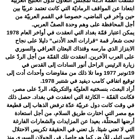
كشفت القمّة الـ42 لمجلس التعاون لدول الخليج العربيّة
ابتعادا عن المواقف الرماديّة التي كانت تعتمد عربيّا بين
حين وآخر في الماضي، خصوصا في القمم العربيّة من
أجل المحافظة على وهم وحدة الصفّ العربي.
يمكن اعتبار قمّة بغداد التي انعقدت في أواخر العام 1978
تحت شعار قمة “قرارات الحد الأدنى” دليلا على نجاح
الابتزاز الذي مارسه وقتذاك البعثان العراقي والسوري
على العرب الآخرين. انعقدت تلك القمّة من أجل الردّ على
زيارة الرئيس الراحل أنور السادات إلى القدس في
19نونبر 1977 وما تلا ذلك من مفاوضات وأحداث أدت إلى
توقيع اتفاقي كامب ديفيد في شتنبر 1978.
أراد البعث، بنسختيه العلويّة والتكريتيّة، الردّ على مصر،
فكانت القمّة – الكارثة التي انعقدت في بغداد. حصل ذلك
في وقت كانت دول عربيّة عدّة ترفض الذهاب إلى قطيعة
مع مصر التي اختارت طريق السلام، من أجل استعادة
أرضها المحتلّة، بعيدا عن المزايدات والشعارات الفارغة
التي لا تعني شيئا. بل تعني في الحقيقة تكريس الاحتلال
الإسرائيلي للأرض كما هو حاصل في الجولان السوري منذ