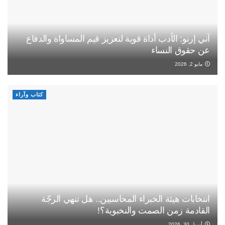
آني إرنو: الأدب أداة قوية لتعزيز قيم المساواة والدفاع
عن حقوق النساء
مايو 2, 2026
كتاب وآراء
انتخابات هيئة الخبراء المحاسبين.. هل تنهي الرجّة
القادمة زمن الصمت والنخبوية؟!
أبريل 30, 2026