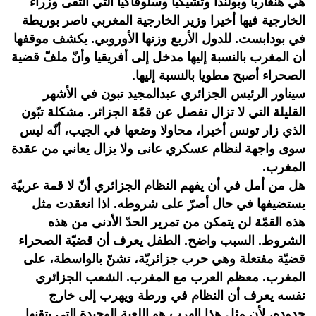
هي هنغاريا وبولندا وتشيكيا وسلوفاكيا التي التقى وزراء
الخارجية فيها أخيرا وزير الخارجية المغربي ناصر بوريطة
في بودابست. للدول الأربع وزنها الأوروبي. يكشف موقفها
أن المغرب بالنسبة إليها مدخل إلى أفريقيا وأنّ ملفّ قضية
الصحراء أصبح مطويا بالنسبة إليها.
سيناور الرئيس الجزائري عبدالمجيد تبون في الأشهر
القليلة التي لا تزال تفصل عن قمّة الجزائر. مشكلة تبّون
الذي زار تونس أخيرا، محاولا وضعها في الجيب، أنّه ليس
سوى واجهة لنظام عسكري عانى ولا يزال يعاني من عقدة
المغرب.
هل من أمل في أن يفهم النظام الجزائري أنّ لا قمة عربيّة
يستضيفها في حال أصرّ على شروطه. اذا انعقدت مثل
هذه القمّة لن يتمكن من تمرير الحدّ الأدنى من هذه
الشروط. السبب واضح. الطفل يعرف أن قضيّة الصحراء
قضيّة مفتعلة وهي حرب جزائريّة، تشنّ بالواسطة، على
المغرب. معظم العرب مع المغرب. الشعب الجزائري
نفسه يعرف أن النظام في ورطة ويهرب إلى خارج
حدوده، لأن مثل هذا الهرب هو اللعبة الوحيدة التي يتقنها.