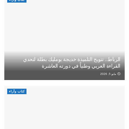
الرباط.. تتويج التلميذة خديجة بومليك بطلة لتحدي
القراءة العربي وطنياً في دورته العاشرة
مايو 5, 2026
كتاب وآراء