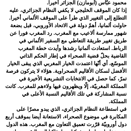
محمود عبّاس (أبومازن) الجزائر أخيرا.
إذا كان الموقف الخليجي لا يكفي النظام الجزائري، عليه
التطلع إلى التغيير الذي طرأ على الموقف الألماني أخيرا.
حاولت ألمانيا، أهمّ دولة في الاتحاد الأوروبي، قبل بضعة
شهور ممارسة ألاعيب مع المغرب. رد المغرب فورا عن
طريق تغيير طريقة التعاطي مع السفير الألماني في
الرباط. استعادت ألمانيا رشدها وأيدت خطة المغرب
القاضية بحلّ قضية الصحراء في إطار الحكم الذاتي
الموسّع، أي أنّها اعتمدت الخيار المغربي الذي يبقى الخيار
الأفضل لسكان الأقاليم الصحراوية. هؤلاء لا يتركون فرصة
تمرّ، كما حصل في الانتخابات التشريعية الأخيرة في
المملكة المغربيّة، إلّا ويظهرون فيها ولاءهم للمغرب. كانت
نسبة المشاركة في تلك الأقاليم النسبة الأعلى في
المملكة.
في استطاعة النظام الجزائري، الذي يبدو مصرّا على
المكابرة في موضوع الصحراء، الاستعانة أيضا بموقف أربع
دول أوروبيّة قرّرت تعميق التعاون مع المغرب. هذه الدول