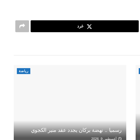
غرد
رياضة
رسميا .. نهضة بركان يجدد عقد منير الكجوي
أغسطس 9, 2026