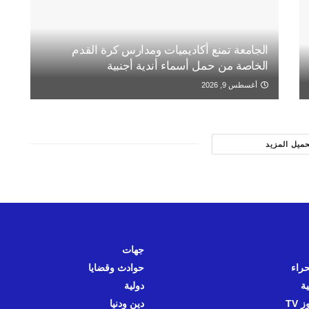
الجامعة تمنع أكاديميات ومدارس كرة القدم
الخاصة من حمل أسماء أندية أجنبية
أغسطس 9, 2026
حميل المزيد
جهات
حراء
حوادث وقضايا
ية
دولية
 TV
دين ودنيا