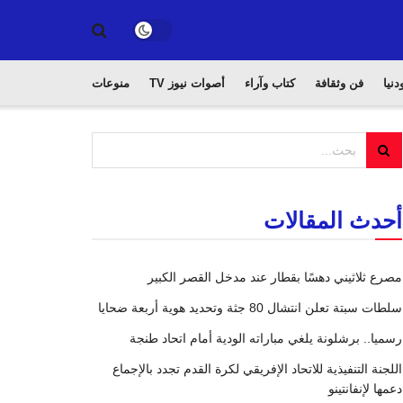
دنيا
فن وثقافة
كتاب وآراء
أصوات نيوز TV
منوعات
أحدث المقالات
مصرع ثلاثيني دهسًا بقطار عند مدخل القصر الكبير
سلطات سبتة تعلن انتشال 80 جثة وتحديد هوية أربعة ضحايا
رسميا.. برشلونة يلغي مباراته الودية أمام اتحاد طنجة
اللجنة التنفيذية للاتحاد الإفريقي لكرة القدم تجدد بالإجماع
دعمها لإنفانتينو