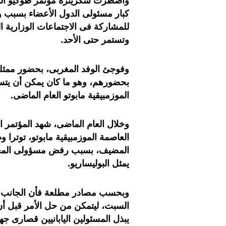
واضطرت سكريترة مؤتمر طوكيو الدول
كبار مسئولى الدول الأعضاء بسبب و
للمشاركة فى الاجتماعات الوزارية الت
وتستمر حتى الأحد.
وفوجئ الوفد المغربى، بحضور ممثلي
بحضورهم، وهو ما كان يمكن أن يتس
الموزمبيقية مابوتو العام الماضى.
وخلال العام الماضى، شهد المؤتمر ال
العاصمة الموزمبيقية مابوتو، توترا 
المضيف، بسبب رفض مسؤولى المغرب،
يمثل البوليساريو.
وبحسب مصادر مطلعة فأن الجانب الي
السبت، ليتمكن من حل الأمر قبل أن 
يبذل المسئولين اليابانيين قصارى 