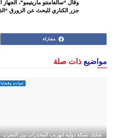
وقال “سالفامنتو ماريتيمو”، الجهاز ال
جزر الكناري للبحث عن الزورق “الذي أبح
مشاركة
مواضيع
ذات صلة
حوادث وقضايا
تفكيك شبكة دولية لتهريب المخدرات بين المغرب