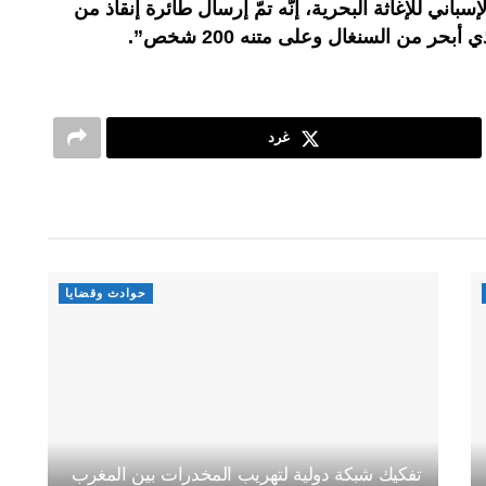
إسباني للإغاثة البحرية، إنّه تمّ إرسال طائرة إنقاذ من
ر من السنغال وعلى متنه 200 شخص”.
غرد
حوادث وقضايا
تفكيك شبكة دولية لتهريب المخدرات بين المغرب