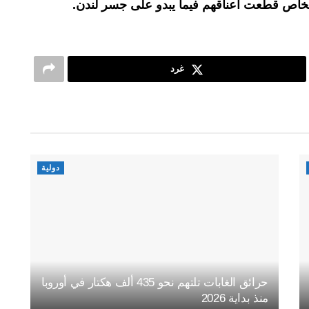
غرد
دولية
حرائق الغابات تلتهم نحو 435 ألف هكتار في أوروبا
منذ بداية 2026