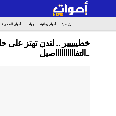
الرئيسية
أخبار وطنية
جهات
أخبار الصحراء
خطييييير .. لندن تهتز على ح
..التفااااااااااصيل