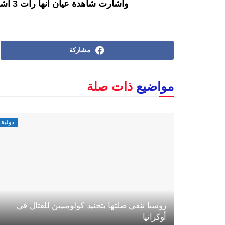
وأشارت شاهدة عيان أنها رأت 3 أشخاص قطعت أعناقهم فيما يبدو على جسر لندن.
مشاركة
مواضيع
ذات صلة
دولية
روسيا تنفي صلتها بتجنيد كولومبيين للقتال في
أوكرانيا