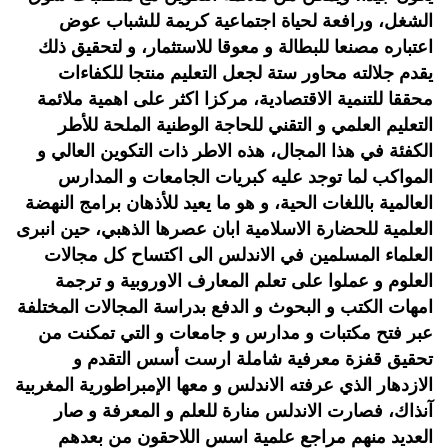
الشغل، ورافعة لحياة اجتماعية كريمة للشباب عوض
اعتباره مصنعا للبطالة و معوقا للاستثمار، و لتحقيق ذلك
يقدم جلالته محاور ستة لجعل التعليم منتجا للكفاءات
محققا للتنمية الاقتصادية، مركزا اكثر على اهمية ملائمة
التعليم العلمي و التقني للحاجة الوطنية الملحة للأطر
الكفئة في هذا المجال، هذه الاطر ذات التكوين العالي و
المواكب لما توجد عليه كبريات الجامعات و المدارس
العالمية باللغات الحية، و هو ما يعيد للأذهان برامج النهضة
العلمية للحضارة الاسلامية ابان عصرها الذهبي، حين انبرى
العلماء المسلمين في الاندلس الى اكتساح كل مجالات
العلوم و عملوا على تعلم المعارف الاوروبية و ترجمة
امهات الكتب و البحوث و الدفع بدراسة المجالات المختلفة
عبر فتح مكتبات و مدارس و جامعات و التي تمكنت من
تحقيق قفزة معرفية شاملة ارست أسس التقدم و
الازدهار الذي عرفته الاندلس و معها الإمبراطورية المغربية
آنذاك، فصارت الاندلس منارة للعلم و المعرفة و صار
العديد منهم مراجع علمية اسس اللاحقون من بعدهم