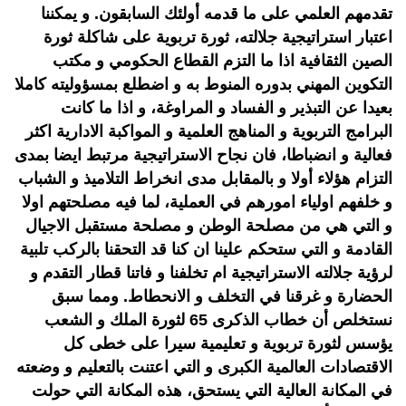
تقدمهم العلمي على ما قدمه أولئك السابقون. و يمكننا
اعتبار استراتيجية جلالته، ثورة تربوية على شاكلة ثورة
الصين الثقافية اذا ما التزم القطاع الحكومي و مكتب
التكوين المهني بدوره المنوط به و اضطلع بمسؤوليته كاملا
بعيدا عن التبذير و الفساد و المراوغة، و اذا ما كانت
البرامج التربوية و المناهج العلمية و المواكبة الادارية اكثر
فعالية و انضباطا، فان نجاح الاستراتيجية مرتبط ايضا بمدى
التزام هؤلاء أولا و بالمقابل مدى انخراط التلاميذ و الشباب
و خلفهم اولياء امورهم في العملية، لما فيه مصلحتهم اولا
و التي هي من مصلحة الوطن و مصلحة مستقبل الاجيال
القادمة و التي ستحكم علينا ان كنا قد التحقنا بالركب تلبية
لرؤية جلالته الاستراتيجية ام تخلفنا و فاتنا قطار التقدم و
الحضارة و غرقنا في التخلف و الانحطاط. ومما سبق
نستخلص أن خطاب الذكرى 65 لثورة الملك و الشعب
يؤسس لثورة تربوية و تعليمية سيرا على خطى كل
الاقتصادات العالمية الكبرى و التي اعتنت بالتعليم و وضعته
في المكانة العالية التي يستحق، هذه المكانة التي حولت