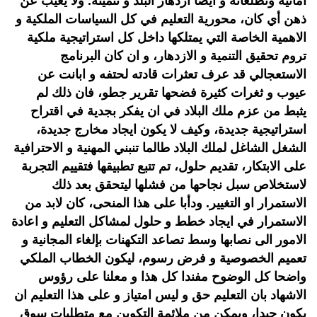
امانيه وتطلعاته و ايضا ازدهار البلد و تنميته. ولا يغيب عن
ذهن أي كان، محورية التعليم في كل السياسات الملكية و
الاهمية الخاصة التي يمتلكها داخل كل استراتيجية ملكية
تروم تحقيق التنمية و الازدهار، و ان كان البرنامج
الاستعجالي قد عرف تعثرات قادته لحتفه و ابانت عن
عيوب و ثغرات كثيرة فضحها تقرير جطو، فان ذلك لم
يثبط من عزم ملك البلاد في ان يفكر بجدية في اقتراح
استراتيجية جديدة، وكيف لا يكون ايجاد مخارج جديدة،
الشغل الشاغل لملك البلاد طالما تنبني المهنية و الاحترافية
على الابتكار، تقديم حلول، تم تتبع تطبيقها فتقييم التجربة
لاستخلاص سبل نجاحها من فشلها ليتحقق بعد ذلك
الاستمرار او التغيير. ودأبا على هذا المنحى، كان لابد من
الاستمرار في ايجاد خطط و حلول لمشاكل التعليم و اعادة
الامور الى نصابها وسط تصاعد التكهنات بإلغاء المجانية و
تعميم الخصوصية و فرض رسوم، ليكون الخطاب الملكي
واضحا كل الوضوح مفندا كل هذا و معلنا على رؤوس
الاشهاد بان التعليم حق و ليس امتياز و على هذا التعليم ان
يكون جيدا، ويمكن من ملائمة التكوين مع متطلبات سوق