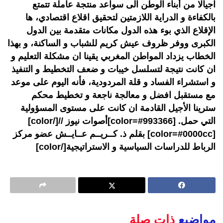
اجيالا من أبناء الوطن الى سواعد منتجة عاملة تتمتع
بالكفاءة و الدراية اللازمتين لتحقيق اقلاع اقتصادي، ها
الإقلاع الذي بوء هذه الدول مكانات متقدمة بين الدول
الكبرى ووفر ظروف عيش كريم للشباب و الساكنة، و بهذا
الخطاب يزداد المواطن المغربي يقينا ان مشكلة التعليم و
ان كانت نتيجة لتسلسل خيبات و ضعف التخطيط و التنفيذ
و استشراء الفساد و قلة المردودية، فأنه اليوم على موعد
مع مستقبل افضل و معالجة ناجعة و تخطيط محكم
سترينا الأجيل القادمة ان كانت على مستوى المسؤولية
التي حمل. [color=#993366]أصوات نيوز //[/color]
[color=#0000cc] بقلم ذ. كــريــم عــايــش عضو مركز
الرباط للدراسات السياسية و الاستراتيجية[/color]
مواضيع
ذات صلة