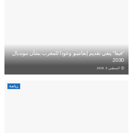
“فيفا” ينفي تقديم إنفانتينو وعودا للمغرب بشأن مونديال
2030
أغسطس 5, 2026
رياضة