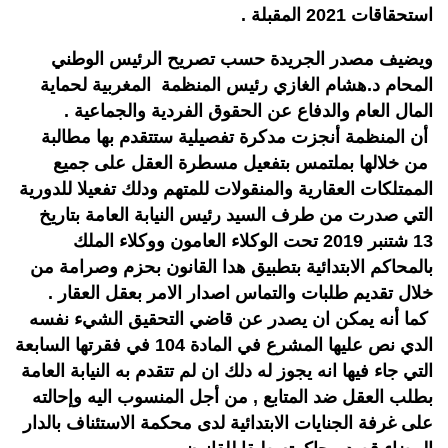
استحقاقات 2021 المقبلة .
ويضيف مصدر الجريدة حسب تصريح الرئيس الوطني
المحام د.هشام الغازي رئيس المنظمة المغربية لحماية
المال العام والدفاع عن الحقوق الفردية والجماعية .
أن المنظمة أنجزت مدكرة تفصيلية ستتقدم بها مطالبة
من خلالها بملتمس بتفعيل مسطرة العقل على جميع
الممتلكات العقارية والمنقولات للمتهم ودلك تفعيلا للدورية
التي صدرت من طرف السيد رئيس النيابة العامة بتاريخ
13 شتنبر 2019 تحت الوكلاء العامون ووكلاء الملك
بالمحاكم الابتدائية بتطبيق هدا القانون بحزم وصرامة من
خلال تقديم طلبات والتماس اصدار الامر بعقل العقار .
كما أنه يمكن ان يصدر عن قاضي التحقيق الشيء نفسه
الدي نص عليها المشرع في المادة 104 في فقرتها السابعة
التي جاء فيها انه يجوز له دلك ان لم تتقدم به النيابة العامة
بطلب العقل ضد المتابع , من أجل المنسوب اليه وإحالته
على غرفة الجنايات الابتدائية لدى محكمة الاستئناف بالدار