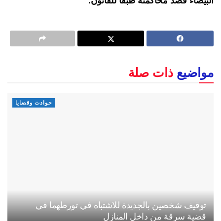
البيضاء قصد محاكمته طبقا للقانون.
مواضيع
ذات صلة
حوادث وقضايا
توقيف شخصين بالجديدة للاشتباه في تورطهما في
قضية سرقة من داخل المنازل