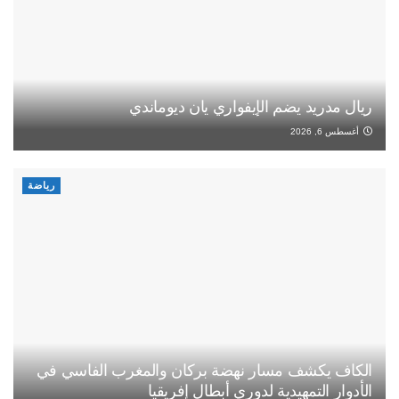
ريال مدريد يضم الإيفواري يان ديوماندي
أغسطس 6, 2026
رياضة
الكاف يكشف مسار نهضة بركان والمغرب الفاسي في
الأدوار التمهيدية لدوري أبطال إفريقيا