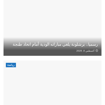
رسميا.. برشلونة يلغي مباراته الودية أمام اتحاد طنجة
أغسطس 6, 2026
رياضة