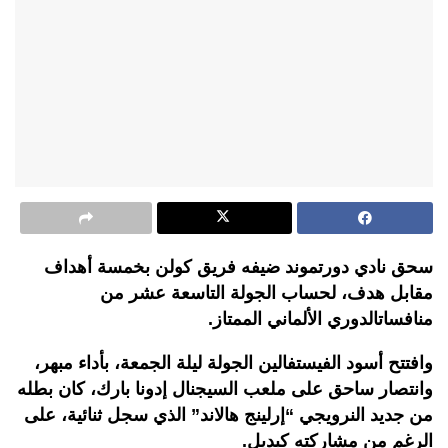
سحق نادي دورتموند ضيفه فريق كولن بخمسة أهداف
مقابل هدف، لحساب الجولة التاسعة عشر من
منافساتالدوري الألماني الممتاز.
وافتتح أسود الفيستفالين الجولة ليلة الجمعة، بأداء مبهر،
وانتصار ساحق على ملعب السيجنال إدونا بارك، كان بطله
من جديد النرويجي “إرلينج هالاند” الذي سجل ثنائية، على
الرغم من مشاركته كبديل.