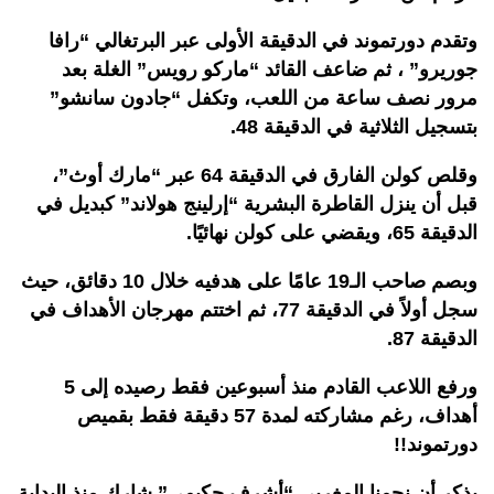
وتقدم دورتموند في الدقيقة الأولى عبر البرتغالي “رافا
جوريرو” ، ثم ضاعف القائد “ماركو رويس” الغلة بعد
مرور نصف ساعة من اللعب، وتكفل “جادون سانشو”
بتسجيل الثلاثية في الدقيقة 48.
وقلص كولن الفارق في الدقيقة 64 عبر “مارك أوث”،
قبل أن ينزل القاطرة البشرية “إرلينج هولاند” كبديل في
الدقيقة 65، ويقضي على كولن نهائيًا.
وبصم صاحب الـ19 عامًا على هدفيه خلال 10 دقائق، حيث
سجل أولاً في الدقيقة 77، ثم اختتم مهرجان الأهداف في
الدقيقة 87.
ورفع اللاعب القادم منذ أسبوعين فقط رصيده إلى 5
أهداف، رغم مشاركته لمدة 57 دقيقة فقط بقميص
دورتموند!!
يذكر أن نجمنا المغربي “أشرف حكيمي” شارك منذ البداية