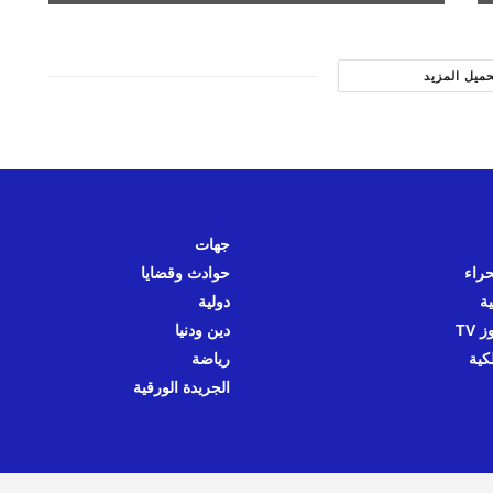
حميل المزيد
جهات
حراء
حوادث وقضايا
ية
دولية
 TV
دين ودنيا
كية
رياضة
الجريدة الورقية