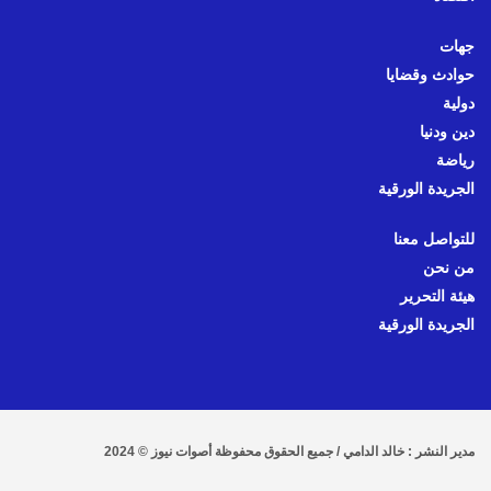
جهات
حوادث وقضايا
دولية
دين ودنيا
رياضة
الجريدة الورقية
للتواصل معنا
من نحن
هيئة التحرير
الجريدة الورقية
مدير النشر : خالد الدامي / جميع الحقوق محفوظة أصوات نيوز © 2024